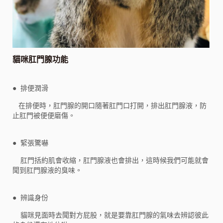
貓咪肛門腺功能
● 排便潤滑
在排便時，肛門腺的開口隨著肛門口打開，排出肛門腺液，防
止肛門被便便磨傷。
● 緊張驚嚇
肛門括約肌會收縮，肛門腺液也會排出，這時候我們可能就會
聞到肛門腺液的臭味。
● 辨識身份
貓咪見面時去聞對方屁股，就是要靠肛門腺的氣味去辨認彼此