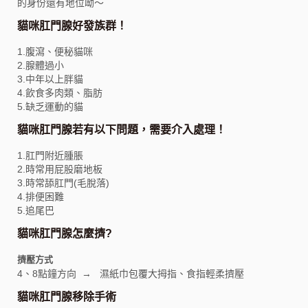
的身份還有地位呦～
貓咪肛門腺好發族群！
1.腹瀉、便秘貓咪
2.腺體過小
3.中年以上胖貓
4.飲食多肉類、脂肪
5.缺乏運動的貓
貓咪肛門腺若有以下問題，需要介入處理！
1.肛門附近腫脹
2.時常用屁股磨地板
3.時常舔肛門(毛脫落)
4.排便困難
5.追尾巴
貓咪肛門腺怎麼擠?
擠壓方式
4、8點鐘方向 → 濕紙巾包覆大拇指、食指輕柔擠壓
貓咪肛門腺移除手術