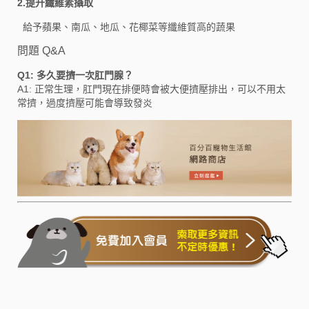
2.提升纖維素攝取
給予蘋果、南瓜、地瓜、花椰菜等纖維質高的蔬果
問題 Q&A
Q1: 多久要擠一次肛門腺？
A1: 正常生理，肛門現在排便時會被大便擠壓排出，可以不用太
常擠，過度擠壓可能會導致發炎