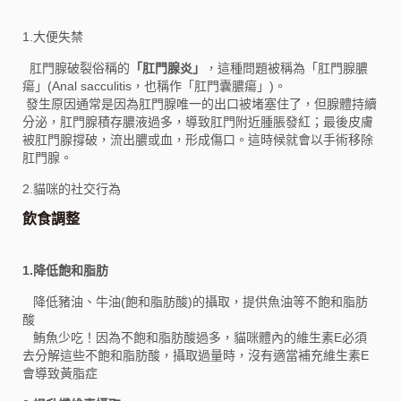
1.大便失禁
肛門腺破裂俗稱的
「肛門腺炎」
，這種問題被稱為「肛門腺膿
瘍」(Anal sacculitis，也稱作「肛門囊膿瘍」)。
發生原因通常是因為肛門腺唯一的出口被堵塞住了，但腺體持續
分泌，肛門腺積存膿液過多，導致肛門附近腫脹發紅；最後皮膚
被肛門腺撐破，流出膿或血，形成傷口。這時候就會以手術移除
肛門腺。
2.貓咪的社交行為
飲食調整
1.降低飽和脂肪
降低豬油、牛油(飽和脂肪酸)的攝取，提供魚油等不飽和脂肪
酸
鮪魚少吃！因為不飽和脂肪酸過多，貓咪體內的維生素E必須
去分解這些不飽和脂肪酸，攝取過量時，沒有適當補充維生素E
會導致黃脂症