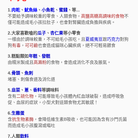
1.
肉乾
、
魷魚絲
、
小魚乾
、
蜜餞
、等...
不要給予調味較重的零食、人類食物，
高鹽高糖高調味的食物
不
僅可能造成毛小孩拉肚子，也會對腎臟造成負擔與疾病。
2.大家喜歡嗑的
瓜子
、
杏仁果
等小零食
一樣由於調味較重，不可給毛小孩吃，且
夏威夷豆
跟
巧克力
對狗
狗
有毒
，
可可鹼
也會造成貓咪心臟疾病，絕不可輕易餵食
3.糕點類如
年糕
、
發糕
由糯米製成且
高澱粉
的食物，會造成消化不良及脹氣。
4.
骨頭
、
魚刺
堵塞、刺傷食道及消化道
5.
韭菜
、
蔥
、
香料
等調味料
含有
二硫化物
，可能導致毛小孩體內紅血球破裂，造成呼吸急
促、血尿的症狀，小型犬對這類食物尤其敏感！
6.
生雞蛋
含
抗生物素酶
，會降低維生素B吸收，也可能因為含有沙門氏菌
而造成毛小孩腹瀉或嘔吐
7.人類
飲料