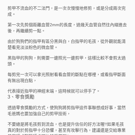
剪甲不流血的不二法門，是一次次慢慢地修剪，或是分成兩次完
成。
第一次先剪個距離血管2mm的長度，過幾天血管自然往內縮進去
後，再繼續剪一點。
由於狗狗們的指甲有區分黑與白，白指甲的毛孩，從外觀就能清
楚看見淡淡粉色的微血管。
黑指甲的狗狗，則需要一邊照光一邊剪甲，這樣比較不會剪太過
頭。
每剪完一次可以拿光照射看看血管的斷點在哪裡，或看指甲斷面
有無出現白點，
代表接近指甲的神經末端，這時候就可以停手了。
3、零食獎勵
透過零食獎勵的方式，使狗狗將剪指甲這件事聯想成好事，當然
毛爸媽也要加強自己的剪甲技術，
不要總是將毛孩剪到流血，也是提升信任的好方法喔!!如果毛孩
真的對於剪指甲十分恐懼，甚至有攻擊行為，建議還是交給專業