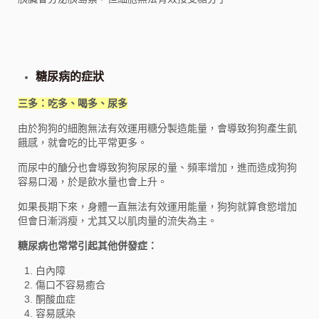
糖尿病的症狀
三多：吃多、喝多、尿多
由於狗狗的細胞無法有效運用糖分製造能量，會導致狗狗產生飢
餓感，就會吃的比平常更多。
而尿中的醣分也會導致狗狗尿尿的量、頻率增加，進而造成狗狗
容易口渴，於是飲水量也會上升。
如果長期下來，身體一直無法有效運用能量，狗狗就算食慾增加
但會日漸消瘦，尤其又以肌肉量的流失為主。
糖尿病也常常引起其他併發症：
白內障
傷口不容易癒合
酮酸血症
容易感染