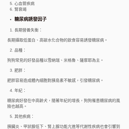
心血管疾病
腎衰竭
糖尿病誘發因子
長期營養失衡：
長期攝取低蛋白、高碳水化合物的飲食容易誘發糖尿病。
品種：
狗狗常見的好發品種以雪納瑞、米格魯、薩摩耶為主。
肥胖：
肥胖容易造成體內細胞對胰島素不敏感，引發糖尿病。
年紀：
糖尿病好發在中高齡犬，隨著年紀的增長，狗狗罹患糖尿病的風
險也越高。
其他疾病：
胰臟炎、甲狀腺低下、腎上腺功能亢進等代謝性疾病也會引響到