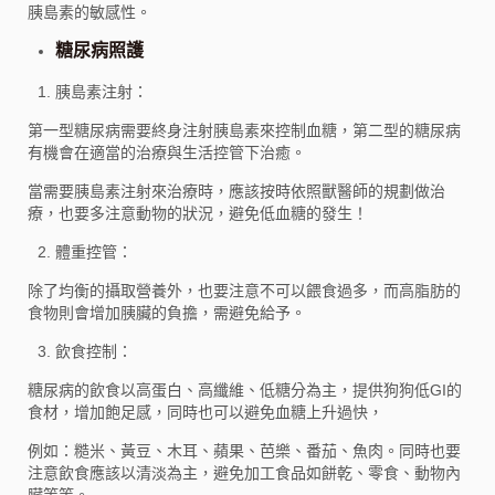
胰島素的敏感性。
糖尿病照護
胰島素注射：
第一型糖尿病需要終身注射胰島素來控制血糖，第二型的糖尿病
有機會在適當的治療與生活控管下治癒。
當需要胰島素注射來治療時，應該按時依照獸醫師的規劃做治
療，也要多注意動物的狀況，避免低血糖的發生！
體重控管：
除了均衡的攝取營養外，也要注意不可以餵食過多，而高脂肪的
食物則會增加胰臟的負擔，需避免給予。
飲食控制：
糖尿病的飲食以高蛋白、高纖維、低糖分為主，提供狗狗低GI的
食材，增加飽足感，同時也可以避免血糖上升過快，
例如：糙米、黃豆、木耳、蘋果、芭樂、番茄、魚肉。同時也要
注意飲食應該以清淡為主，避免加工食品如餅乾、零食、動物內
臟等等。