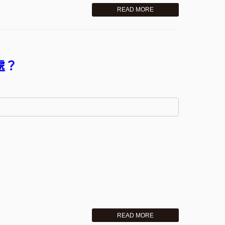
READ MORE
處？
READ MORE