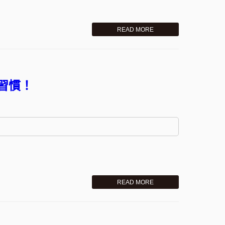
READ MORE
習慣！
READ MORE