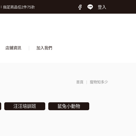
2張9折 (狗狗限定)
登入
∣指定商品任2件75折
保險! 守護毛孩再升級!
2張9折 (狗狗限定)
∣指定商品任2件75折
保險! 守護毛孩再升級!
店鋪資訊
加入我們
首頁
寵物知多少
汪汪培訓班
鼠兔小動物