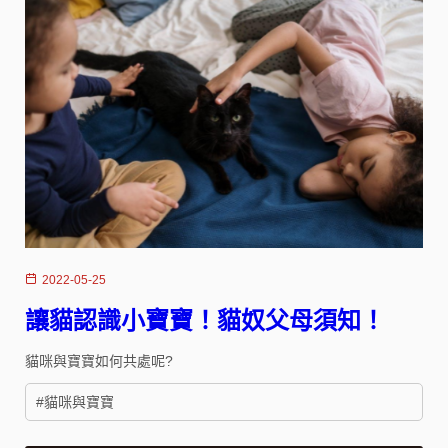
2022-05-25
讓貓認識小寶寶！貓奴父母須知！
貓咪與寶寶如何共處呢?
#貓咪與寶寶