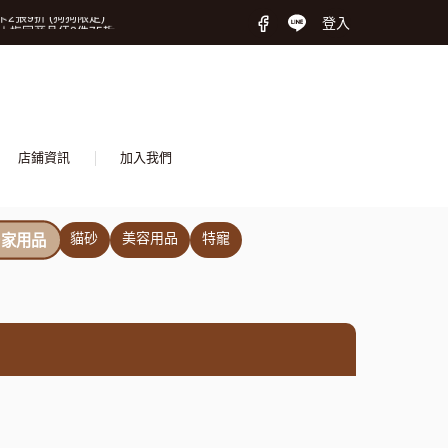
2張9折 (狗狗限定)
登入
∣指定商品任2件75折
保險! 守護毛孩再升級!
2張9折 (狗狗限定)
∣指定商品任2件75折
保險! 守護毛孩再升級!
店鋪資訊
加入我們
貓砂
美容用品
特寵
居家用品