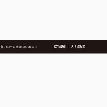
：service@pet100pa.com
購物須知
退換貨政策