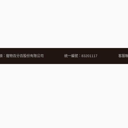
頭：寵物百分百股份有限公司
統一編號：83201117
客服聯繫