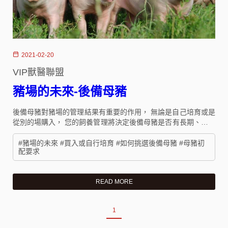
2021-02-20
VIP獸醫聯盟
豬場的未來-後備母豬
後備⺟豬對豬場的管理結果有重要的作⽤， 無論是⾃⼰培育或是
從別的場購入， 您的飼養管理將決定後備⺟豬是否有長期、⾼產
的⼀⽣。
#豬場的未來 #買入或自行培育 #如何挑選後備母豬 #母豬初
配要求
READ MORE
1