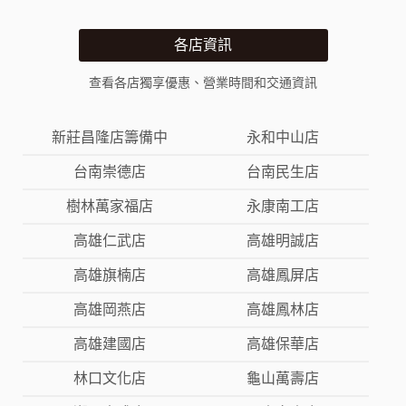
各店資訊
查看各店獨享優惠、營業時間和交通資訊
新莊昌隆店籌備中
永和中山店
台南崇德店
台南民生店
樹林萬家福店
永康南工店
高雄仁武店
高雄明誠店
高雄旗楠店
高雄鳳屏店
高雄岡燕店
高雄鳳林店
高雄建國店
高雄保華店
林口文化店
龜山萬壽店